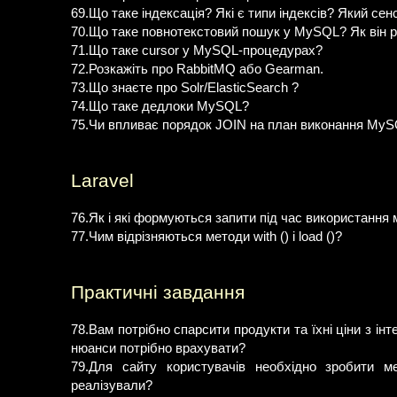
69.Що таке індексація? Які є типи індексів? Який сен
70.Що таке повнотекстовий пошук у MySQL? Як він р
71.Що таке cursor у MySQL-процедурах?
72.Розкажіть про RabbitMQ або Gearman.
73.Що знаєте про Solr/ElasticSearch ?
74.Що таке дедлоки MySQL?
75.Чи впливає порядок JOIN на план виконання MyS
Laravel
76.Як і які формуються запити під час використання м
77.Чим відрізняються методи with () і load ()?
Практичні завдання
78.Вам потрібно спарсити продукти та їхні ціни з інт
нюанси потрібно врахувати?
79.Для сайту користувачів необхідно зробити м
реалізували?