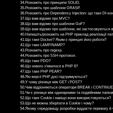
34.Розкажіть про принципи SOLID.
35.Розкажіть про шаблони GRASP.
36.Розкажіть про Dependency Injection: що таке DI-ко
37.Що вам відомо про MVC?
38.Що вам відомо про шаблони GoF?
39.Що вам відомо про шаблони, які застосовуються
40.Напишіть/розкажіть на PHP приклад реалізації пат
41.Що таке Docker? Яким є принцип його роботи?
42.Що таке LAMP/NAMP?
43.Розкажіть про regexp.
44.Розкажіть про SSH-протокол.
45.Що таке PDO?
46.Що нового з’явилося в PHP 8?
47.Що таке PHP PEAR?
48.Які версії PHP досі підтримуються?
49.У чому різниця між GET і POST?
50.Чим відрізняються оператори BREAK і CONTINU
51.Чи є різниця між одинарними та подвійними лапка
52.Що таке Cookie і навіщо вони використовуються?
53.Що не можна зберігати в Cookie і чому?
54.Якому середовищу розробки віддаєте перевагу й