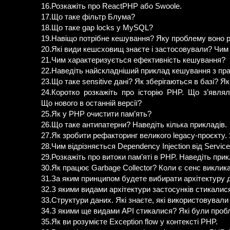
16.Розкажіть про ReactPHP або Swoole.
17.Що таке фільтр Блума?
18.Що таке gap locks у MySQL?
19.Навіщо потрібне кешування? Яку проблему воно р
20.Які види кешсховищ знаєте і застосовували? Чим
21.Чим характеризується ефективність кешування?
22.Наведіть найскладніший приклад кешування з пра
23.Що таке sensitive дані? Як зберігаються в базі? 
24.Коротко розкажіть про історію PHP. Що з’явля
Що нового в останній версії?
25.Як у PHP очистити пам’ять?
26.Що таке антипатерни? Наведіть кілька прикладів.
27.Як зробити рефакторинг великого legacy-проєкту.
28.Чим відрізняється Dependency Injection від Service
29.Розкажіть про витоки пам’яті в PHP. Наведіть при
30.Як працює Garbage Collector? Коли є сенс виклик
31.За яким принципом будете вибирати архітектуру 
32.З якими видами архітектури застосунків стикалис
33.Структури даних. Які знаєте, які використовували
34.З якими ще видами API стикалися? Які були про
35.Як ви розумієте Exception flow у контексті PHP.