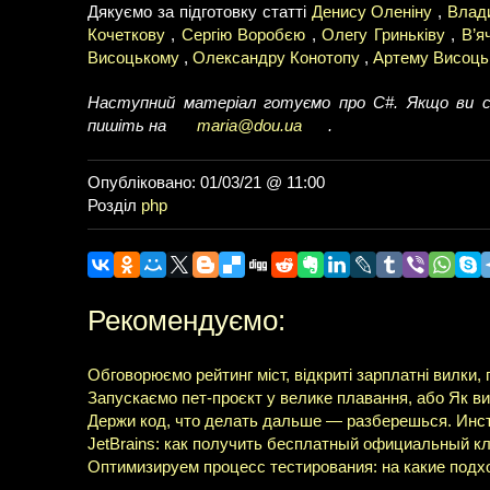
Дякуємо за підготовку статті
Денису Оленіну
,
Влад
Кочеткову
,
Сергію Воробєю
,
Олегу Гриньківу
,
В’я
Висоцькому
,
Олександру Конотопу
,
Артему Висоць
Наступний матеріал готуємо про C#. Якщо ви спів
пишіть на
maria@dou.ua
.
Опубліковано: 01/03/21 @ 11:00
Розділ
php
Рекомендуємо:
Обговорюємо рейтинг міст, відкриті зарплатні вилки
Запускаємо пет-проєкт у велике плавання, або Як ви
Держи код, что делать дальше — разберешься. Инст
JetBrains: как получить бесплатный официальный к
Оптимизируем процесс тестирования: на какие подх