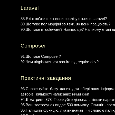
Laravel
88.Які є зв’язки і як вони реалізуються в Laravel?
89.Що таке поліморфні зв’язки, як вони працюють?
90.Що таке middleware? Навіщо це? На якому етапі 
Composer
91.Що таке Composer?
92.Чим відрізняється require від require-dev?
Практичні завдання
93.Спроєктуйте базу даних для зберігання інформац
авторів і кількості написаних ними книг.
94.Є матриця 3?3. Порахуйте діагоналі, тільки парні/
95.Ваш застосунок видає 500 помилку. Опишіть посл
96.Напишіть функцію, яка визначає, чи слово є палі