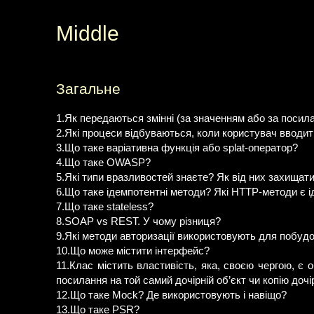
Middle
Загальне
1.Як передаються змінні (за значенням або за посил
2.Які процеси відбуваються, коли користувач вводит
3.Що таке варіативна функція або splat-оператор?
4.Що таке OWASP?
5.Які типи вразливостей знаєте? Як від них захищат
6.Що таке ідемпотентні методи? Які HTTP-методи є
7.Що таке stateless?
8.SOAP vs REST. У чому різниця?
9.Які методи авторизації використовують для побуд
10.Що може містити інтерфейс?
11.Клас містить властивість, яка, своєю чергою, є 
посилання на той самий дочірній об’єкт чи копію доч
12.Що таке Mock? Де використовують і навіщо?
13.Що таке PSR?