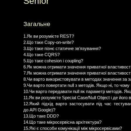
Senior
Загальне
1.Як ви розумієте REST?
2.Що таке Copy-on-write?
3.Що таке пізнє статичне зв’язування?
4.Що таке CQRS?
5.Що таке cohesion і coupling?
6.Як можна отримати значення приватної властивості
7.Як можна отримати значення приватної властивості
8.Чи варто використовувати в методах значення за за
9.Чи варто повертати null з методів. Якщо ні, то чому
10.Чи варто передавати null як параметр методів. Якщ
11.Як ви розумієте Special Case/Null Object і де його
12.Який підхід варто застосувати під час тестува
до API Google)?
13.Що таке DDD?
14.Що таке мікросервісна архітектура?
15.Які є способи комунікації між мікросервісами?