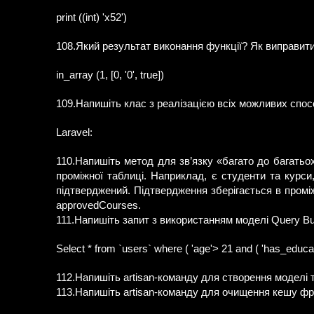
print ((int) 'x52')
108.Який результат виконання функції? Як виправит
in_array (1, [0, '0', true])
109.Напишіть клас з реалізацією всіх можливих спос
Laravel:
110.Напишіть метод для зв’язку «багато до багатьо
проміжної таблиці. Наприклад, є студенти та курси
підтверджений. Підтвердження зберігається в проміж
approvedCourses.
111.Напишіть запит з використанням моделі Query Bui
Select * from `users` where ( 'age'> 21 and ( 'has_educa
112.Напишіть artisan-команду для створення моделі та
113.Напишіть artisan-команду для очищення кешу ф