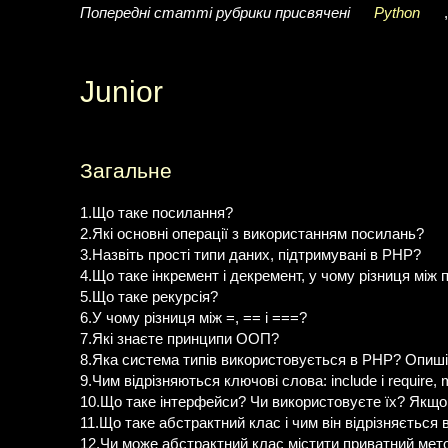
Попередні статті рубрики присвячені
Python
Junior
Загальне
1.Що таке посилання?
2.Які основні операції з використанням посилань?
3.Назвіть прості типи даних, підтримувані в РНР?
4.Що таке інкремент і декремент, у чому різниця між
5.Що таке рекурсія?
6.У чому різниця між =, == і ===?
7.Які знаєте принципи ООП?
8.Яка система типів використовується в PHP? Опиші
9.Чим відрізняються ключові слова: include і require,
10.Що таке інтерфейси? Чи використовуєте їх? Якщо 
11.Що таке абстрактний клас і чим він відрізняється 
12.Чи може абстрактний клас містити приватний мет