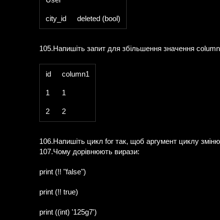
city_id
deleted (bool)
105.Напишіть запит для збільшення значення column1
id
column1
1
1
2
2
106.Напишіть цикл for так, щоб аргумент циклу зміню
107.Чому дорівнюють вирази:
print (!! "false")
print (!! true)
print ((int) '125g7')