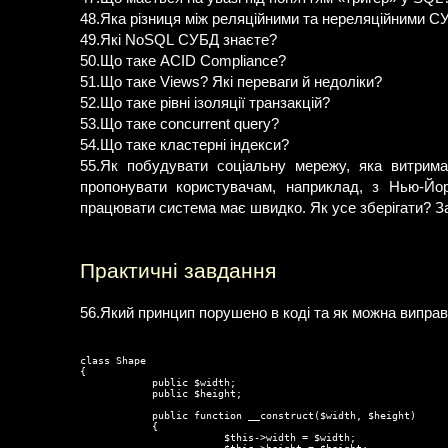
48.Яка різниця між реляційними та нереляційними С
49.Які NoSQL СУБД знаєте?
50.Що таке ACID Compliance?
51.Що таке Views? Які переваги й недоліки?
52.Що таке рівні ізоляції транзакцій?
53.Що таке concurrent query?
54.Що таке кластерні індекси?
55.Як побудувати соціальну мережу, яка витрима
пропонувати користувачам, наприклад, з Нью-Йор
працювати система має швидко. Як усе зберігати? З
Практичні завдання
56.Який принцип порушено в коді та як можна випра
class Shape

{

            public $width;

            public $height;

            public function __construct($width, $height)

            {

                        $this->width = $width;
