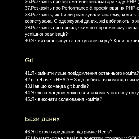
36.Розкажіть про автоматичні аналізатори коду PHP 
37.Розкажіть про Performance & профілювання PHP-к
38.Розкажіть, як би ви реалізували систему, коли є
користувача. Є одержувачі даних, які вибирають, з я
39.Розкажіть про проєкт, яким по-справжньому пишає
успішної реалізації?
40.Як ви організовуєте тестування коду? Коли покри
Git
41.Як змінити лише повідомлення останнього коміта?
42.git rebase -i HEAD ~ 3 що робить ця команда і які
43.Навіщо команда git bundle?
44.Якою командою можна влити коміт у поточну гілк
45.Як виконати склеювання комітів?
Бази даних
46.Які структури даних підтримує Redis?
47.Що мається на увазі під поняттям «тригер» у SQL