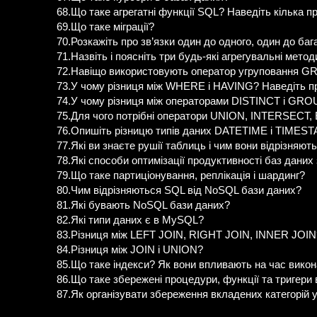
68.Що таке агрегатні функції SQL? Наведіть кілька п
69.Що таке міграції?
70.Розкажіть про зв’язки один до одного, один до баг
71.Назвіть і поясніть три будь-які агрегувальні метод
72.Навіщо використовують оператор угруповання 
73.У чому різниця між WHERE і HAVING? Наведіть п
74.У чому різниця між операторами DISTINCT і GR
75.Для чого потрібні оператори UNION, INTERSECT
76.Опишіть різницю типів даних DATETIME і TIMEST
77.Які ви знаєте рушії таблиць і чим вони відрізняют
78.Які способи оптимізації продуктивності баз даних
79.Що таке партиціонування, реплікація і шардинг?
80.Чим відрізняються SQL від NoSQL бази даних?
81.Які бувають NoSQL бази даних?
82.Які типи даних є в MySQL?
83.Різниця між LEFT JOIN, RIGHT JOIN, INNER JOIN
84.Різниця між JOIN і UNION?
85.Що таке індекси? Як вони впливають на час вик
86.Що таке збережені процедури, функції та тригер
87.Як організувати збереження вкладених категорій