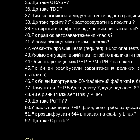
35.Що таке GRASP?
36.Що таке TDD?
37.Чим відрізняються модульні тести від інтеграційн
38.Що таке трейти? Як застосовувати на практиці?
39.Як вирішити конфлікти під час використання trait?
40.Як працює автозавантаження класів?
41.У чому різниця між стеком і чергою?
42.Розкажіть про Unit Tests (required), Functional Tests
43.Уявімо ситуацію, в якій нам потрібно викликати п
44.Опишіть різницю між PHP-FPM і PHP на сокеті.
45.Як би ви реалізували завантаження великих зв
гігабайтів).
46.Як би ви імпортували 50-гігабайтний файл xml в б
47.Чому після PHP 5 йде відразу 7, куди поділася 6?
48.Чи є різниця між self і this у PHP?
49.Що таке PuTTY?
50.У нас є важливий PHP-файл, його треба запускати
51.Як розшифрувати 644 в правах на файл у Linux?
52.Що таке Opcode?