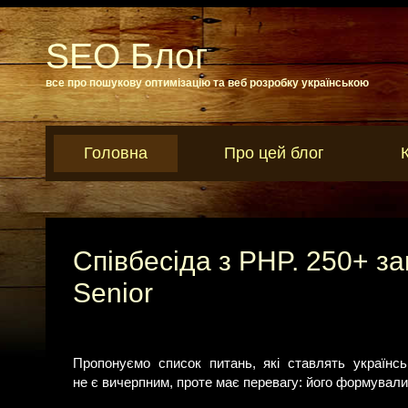
SEO Блог
все про пошукову оптимізацію та веб розробку українською
Головна
Про цей блог
Співбесіда з PHP. 250+ за
Senior
Пропонуємо список питань, які ставлять українсь
не є вичерпним, проте має перевагу: його формували с