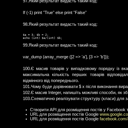
97.Який результат видасть такий код:
If (-1) print "True" else print "False"
98.Який результат видасть такий код:
$a = 3; $b = 2;

99.Який результат видасть такий код:
var_dump (array_merge ([2 => 'a'], [3 => 'b']));
100.Є масив товарів у випадковому порядку із вк
максимальна кількість перших товарів відповіда
відмінного від попереднього.
101.Чому буде дорівнювати $ x після виконання вираз
102.Є масив Integer, напишіть можливі способи, як з
103.Схематично реалізувати структуру (класи) для 
Створити API для розміщення постів у Facebook т
URL для розміщення постів Google
www.google.co
URL для розміщення постів Google
facebook.com