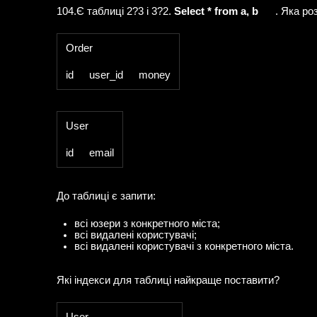
104.Є таблиці 2?3 і 3?2.
Select * from a, b
. Яка ро
Order
id
user_id
money
User
id
email
До таблиці є запити:
всі юзери з конкретного міста;
всі видалені користувачі;
всі видалені користувачі з конкретного міста.
Які індекси для таблиці найкраще поставити?
User