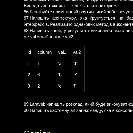
Виведіть звіт «книга — кількість співавторів».
86.Реалізуйте примітивний роутинг, який забезпечує 
87.Напишіть архітектуру, яка ґрунтується на ба
інтерфейсів. Реалізацію однакових методів виконайте
88.Напишіть запит, у результаті виконання якого ви
=> val = val1 інакше val2.
id
column
val1
val2
1
1
‘a’
‘d’
2
6
‘b’
‘e’
3
2
‘c’
‘f’
89.Laravel: напишіть розклад, який буде виконуватис
90.Напишіть кастомну artisan-команду, яка в консол