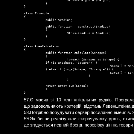
                        $this->height = $height;

            }

}

class Triangle

{

            public $radius;

            public function __construct($radius)

            {

                        $this->radius = $radius;

            }

}

class AreaCalculator

{

            public function calculate($shapes)

            {

                        foreach ($shapes as $shape) {

            if (is_a($shape, 'Square')) {

                                                $area[] = $sha
            } else if (is_a($shape, 'Triangle')) {

                                                $area[] = $sh
                                    }

                        }

            return array_sum($area);

            }

57.Є масив зі 10 млн унікальних рядків. Програм
що задовольняють критерій: відстань Левенштейна до
58.Потрібно побудувати сервер посилання емейлів. Я
59.Як би ви реалізували скорочувалку урлів, стис
де згадується певний бренд, перевірку цін на товари