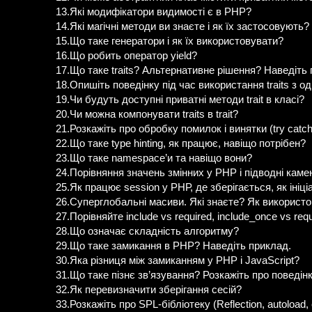
13.Які модифікатори видимості є в РНР?
14.Які магічні методи ви знаєте і як їх застосовують?
15.Що таке генератори і як їх використовувати?
16.Що робить оператор yield?
17.Що таке traits? Альтернативне рішення? Наведіть
18.Опишіть поведінку під час використання traits з о
19.Чи будуть доступні приватні методи trait в класі?
20.Чи можна компонувати traits в trait?
21.Розкажіть про обробку помилок і винятки (try catch, 
22.Що таке type hinting, як працює, навіщо потрібен?
23.Що таке namespace’и та навіщо вони?
24.Порівняння значень змінних у РНР і підводні каме
25.Як працює session у РНР, де зберігається, як ініці
26.Суперглобальні масиви. Які знаєте? Як використ
27.Порівняйте include vs required, include_once vs req
28.Що означає складність алгоритму?
29.Що таке замикання в PHP? Наведіть приклад.
30.Яка різниця між замиканням у PHP і JavaScript?
31.Що таке пізнє зв’язування? Розкажіть про поведінк
32.Як перевизначити зберігання сесій?
33.Розкажіть про SPL-бібліотеку (Reflection, autoload,