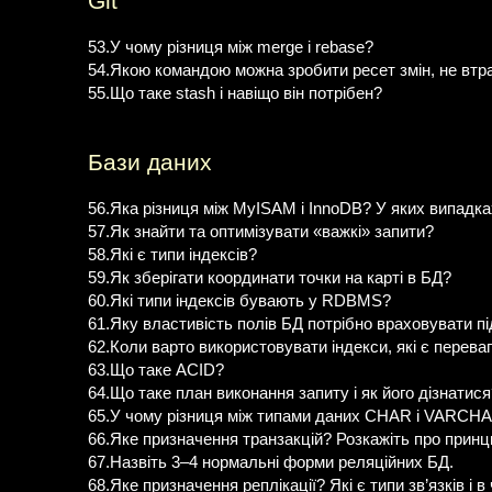
Git
53.У чому різниця між merge і rebase?
54.Якою командою можна зробити ресет змін, не втр
55.Що таке stash і навіщо він потрібен?
Бази даних
56.Яка різниця між MyISAM i InnoDB? У яких випадка
57.Як знайти та оптимізувати «важкі» запити?
58.Які є типи індексів?
59.Як зберігати координати точки на карті в БД?
60.Які типи індексів бувають у RDBMS?
61.Яку властивість полів БД потрібно враховувати пі
62.Коли варто використовувати індекси, які є переваг
63.Що таке ACID?
64.Що таке план виконання запиту і як його дізнатися
65.У чому різниця між типами даних CHAR і VARCH
66.Яке призначення транзакцій? Розкажіть про принц
67.Назвіть 3–4 нормальні форми реляційних БД.
68.Яке призначення реплікації? Які є типи зв’язків і 