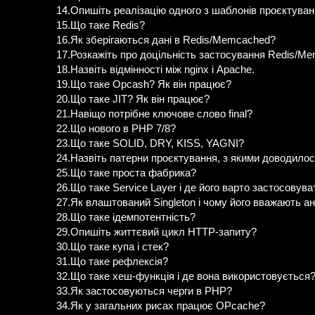
14.Опишіть реалізацію одного з шаблонів проєктуван
15.Що таке Redis?
16.Як зберігаються дані в Redis/Memcached?
17.Розкажіть про доцільність застосування Redis/M
18.Назвіть відмінності між nginx і Apache.
19.Що таке Opcash? Як він працює?
20.Що таке JIT? Як він працює?
21.Навіщо потрібне ключове слово final?
22.Що нового в РНР 7/8?
23.Що таке SOLID, DRY, KISS, YAGNI?
24.Назвіть патерни проєктування, з якими доводило
25.Що таке проста фабрика?
26.Що таке Service Layer і де його варто застосовува
27.Як влаштований Singleton і чому його вважають а
28.Що таке ідемпотентність?
29.Опишіть життєвий цикл HTTP-запиту?
30.Що таке купа і стек?
31.Що таке рефлексія?
32.Що таке хеш-функція і де вона використовується
33.Як застосовуються черги в РНР?
34.Як у загальних рисах працює OPcache?