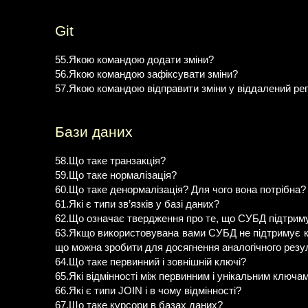
Git
55.Якою командою додати зміни?
56.Якою командою зафіксувати зміни?
57.Якою командою відправити зміни у віддалений ре
Бази даних
58.Що таке транзакція?
59.Що таке нормалізація?
60.Що таке денормалізація? Для чого вона потрібна?
61.Які є типи зв’язків у базі даних?
62.Що означає твердження про те, що СУБД підтримує
63.Якщо використовувана вами СУБД не підтримує кас
що можна зробити для досягнення аналогічного резу
64.Що таке первинний і зовнішній ключі?
65.Які відмінності між первинним і унікальним ключа
66.Які є типи JOIN і в чому відмінності?
67.Що таке курсори в базах даних?